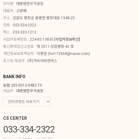
회사명 :
대관령한우가공장
대표자 :
고광배
주소 :
강원도 평창군 용평면 평창대로 1948-25
전화 :
033-334-2322
팩스 :
033-333-1212
사업자등록번호 :
224-82-13830
[사업자정보확인]
통신판매업신고번호 :
제 2011-강원평창-42 호
개인정보보호책임자 :
이종현 (
hw172668@naver.com
)
호스팅 제공자 :
(주)가비아씨엔에스
BANK INFO
농협 355-0013-9482-73
예금주 :
대관령한우가공장
CS CENTER
033-334-2322