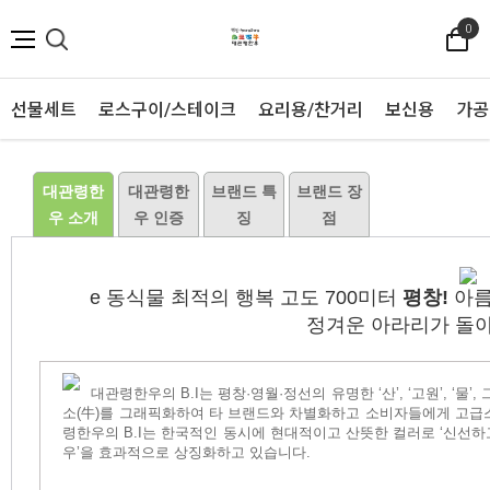
0
선물세트
로스구이/스테이크
요리용/찬거리
보신용
가공
대관령한
대관령한
브랜드 특
브랜드 장
우 소개
우 인증
징
점
e 동식물 최적의 행복 고도 700미터
평창!
아름
정겨운 아라리가 돌
대관령한우의 B.I는 평창·영월·정선의 유명한 ‘산’, ‘고원’, ‘
소(牛)를 그래픽화하여 타 브랜드와 차별화하고 소비자들에게 고급
령한우의 B.I는 한국적인 동시에 현대적이고 산뜻한 컬러로 ‘신선하
우’을 효과적으로 상징화하고 있습니다.