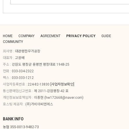
HOME
COMPANY
AGREEMENT
PRIVACY POLICY
GUIDE
COMMUNITY
회사명 :
대관령한우가공장
대표자 :
고광배
주소 :
강원도 평창군 용평면 평창대로 1948-25
전화 :
033-334-2322
팩스 :
033-333-1212
사업자등록번호 :
224-82-13830
[사업자정보확인]
통신판매업신고번호 :
제 2011-강원평창-42 호
개인정보보호책임자 :
이종현 (
hw172668@naver.com
)
호스팅 제공자 :
(주)가비아씨엔에스
BANK INFO
농협 355-0013-9482-73