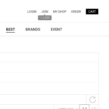
LOGIN
JOIN
MY SHOP
ORDER
CART
▲
+ 2,000
BEST
BRANDS
EVENT