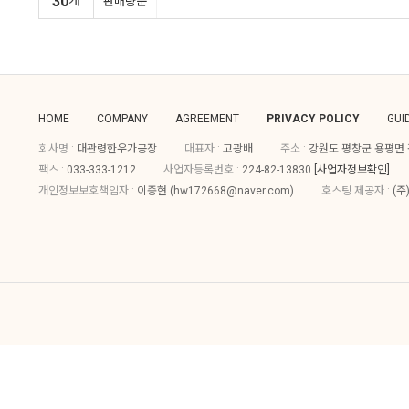
30
개
판매량순
HOME
COMPANY
AGREEMENT
PRIVACY POLICY
GUI
회사명 :
대관령한우가공장
대표자 :
고광배
주소 :
강원도 평창군 용평면 평
팩스 :
033-333-1212
사업자등록번호 :
224-82-13830
[사업자정보확인]
개인정보보호책임자 :
이종현 (
hw172668@naver.com
)
호스팅 제공자 :
(