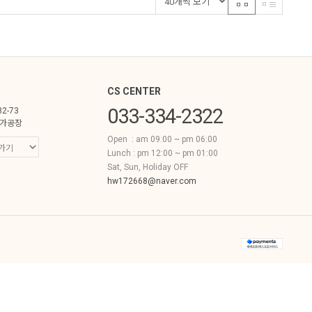
CS CENTER
033-334-2322
82-73
가공장
Open : am 09:00 ~ pm 06:00
Lunch : pm 12:00 ~ pm 01:00
Sat, Sun, Holiday OFF
hw172668@naver.com