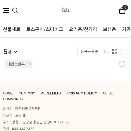
0
선물세트
로스구이/스테이크
요리용/찬거리
보신용
가공
5
신규등록순
개
대관령한우
HOME
COMPANY
AGREEMENT
PRIVACY POLICY
GUIDE
COMMUNITY
회사명 :
대관령한우가공장
대표자 :
고광배
주소 :
강원도 평창군 용평면 평창대로 1948-25
전화 :
033-334-2322